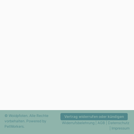
© Woidpfoten. Alle Rechte
Vertrag widerrufen oder kündigen
vorbehalten. Powered by
Widerrufsbelehrung
|
AGB
|
Datenschutz
PetWorkers
.
|
Impressum