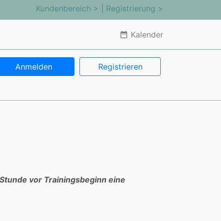
Kundenbereich >
| Registrierung >
Kalender
date_range
Anmelden
Registrieren
 Stunde vor Trainingsbeginn eine